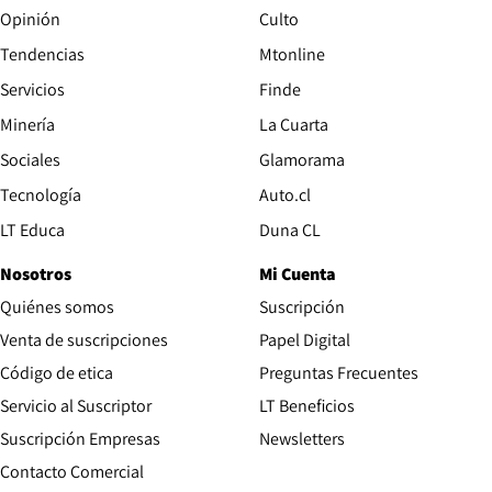
Opinión
Culto
Tendencias
Mtonline
Servicios
Finde
Opens in new window
Minería
La Cuarta
Opens in new wind
Sociales
Glamorama
Opens in new window
Tecnología
Auto.cl
Opens in new window
LT Educa
Duna CL
Nosotros
Mi Cuenta
Quiénes somos
Suscripción
Opens in new win
Venta de suscripciones
Papel Digital
Opens in new window
Código de etica
Preguntas Frecuentes
Servicio al Suscriptor
LT Beneficios
Suscripción Empresas
Newsletters
Opens in new window
Contacto Comercial