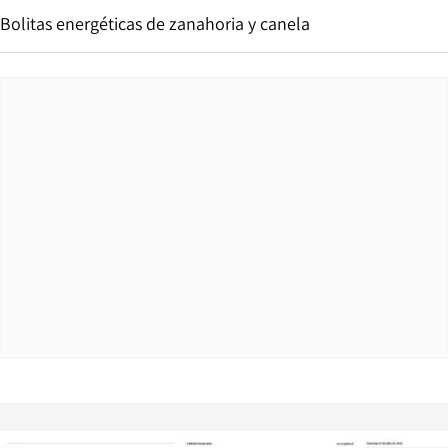
Bolitas energéticas de zanahoria y canela
Opens in new window
Opens in ne