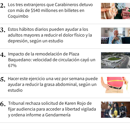
Los tres extranjeros que Carabineros detuvo
2
.
con más de $540 millones en billetes en
Coquimbo
Estos hábitos diarios pueden ayudar a los
3
.
adultos mayores a reducir el dolor físico y la
depresión, según un estudio
Impacto de la remodelación de Plaza
4
.
Baquedano: velocidad de circulación cayó un
67%
Hacer este ejercicio una vez por semana puede
5
.
ayudar a reducir la grasa abdominal, según un
estudio
Tribunal rechaza solicitud de Karen Rojo de
6
.
fijar audiencia para acceder a libertad vigilada
y ordena informe a Gendarmería