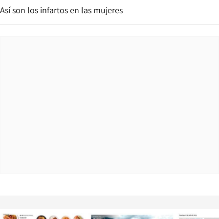
Así son los infartos en las mujeres
Opens in new window
Opens in ne