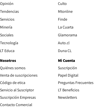
Opinión
Culto
Tendencias
Mtonline
Servicios
Finde
Opens in new window
Minería
La Cuarta
Opens in new wind
Sociales
Glamorama
Opens in new window
Tecnología
Auto.cl
Opens in new window
LT Educa
Duna CL
Nosotros
Mi Cuenta
Quiénes somos
Suscripción
Opens in new win
Venta de suscripciones
Papel Digital
Opens in new window
Código de etica
Preguntas Frecuentes
Servicio al Suscriptor
LT Beneficios
Suscripción Empresas
Newsletters
Opens in new window
Contacto Comercial