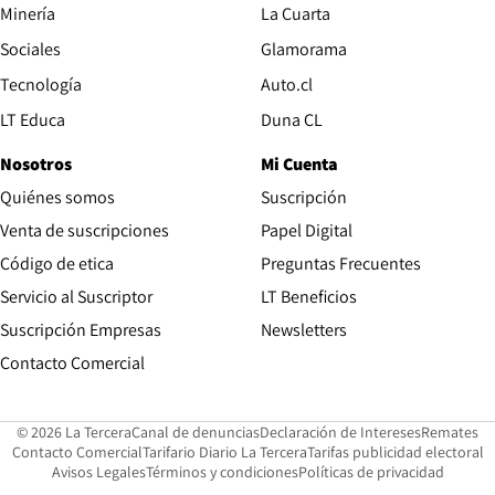
Opens in new window
Minería
La Cuarta
Opens in new wind
Sociales
Glamorama
Opens in new window
Tecnología
Auto.cl
Opens in new window
LT Educa
Duna CL
Nosotros
Mi Cuenta
Quiénes somos
Suscripción
Opens in new win
Venta de suscripciones
Papel Digital
Opens in new window
Código de etica
Preguntas Frecuentes
Servicio al Suscriptor
LT Beneficios
Suscripción Empresas
Newsletters
Opens in new window
Contacto Comercial
Opens in new window
Opens in 
Op
© 2026 La Tercera
Canal de denuncias
Declaración de Intereses
Remates
Opens in new window
Opens in new window
O
Contacto Comercial
Tarifario Diario La Tercera
Tarifas publicidad electoral
Opens in new window
Avisos Legales
Términos y condiciones
Políticas de privacidad