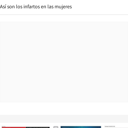
Así son los infartos en las mujeres
Opens in new window
Opens in ne