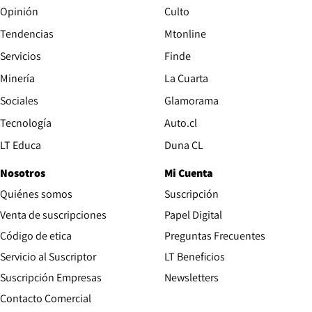
Opinión
Culto
Tendencias
Mtonline
Servicios
Finde
Opens in new window
Minería
La Cuarta
Opens in new wind
Sociales
Glamorama
Opens in new window
Tecnología
Auto.cl
Opens in new window
LT Educa
Duna CL
Nosotros
Mi Cuenta
Quiénes somos
Suscripción
Opens in new win
Venta de suscripciones
Papel Digital
Opens in new window
Código de etica
Preguntas Frecuentes
Servicio al Suscriptor
LT Beneficios
Suscripción Empresas
Newsletters
Opens in new window
Contacto Comercial