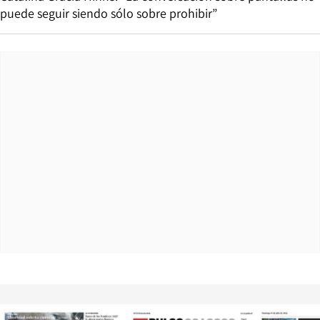
puede seguir siendo sólo sobre prohibir”
Opens in new window
Opens in ne