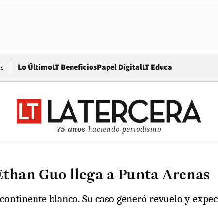
Opens in new window
os
Lo Último
LT Beneficios
Papel Digital
LT Educa
75 años
haciendo periodismo
 Ethan Guo llega a Punta Arenas
l continente blanco. Su caso generó revuelo y expec