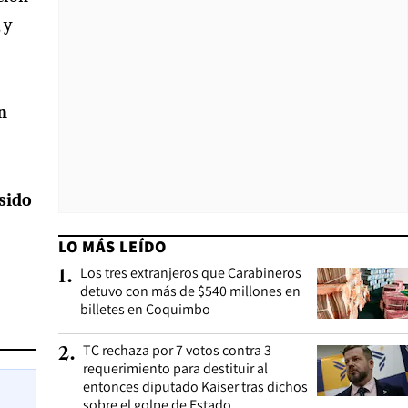
 y
n
sido
LO MÁS LEÍDO
Los tres extranjeros que Carabineros
1
.
detuvo con más de $540 millones en
billetes en Coquimbo
TC rechaza por 7 votos contra 3
2
.
requerimiento para destituir al
entonces diputado Kaiser tras dichos
sobre el golpe de Estado