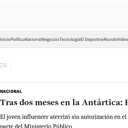
Inicio
Política
Nacional
Negocios
Tecnología
El Deportivo
Mundo
Vide
NACIONAL
Tras dos meses en la Antártica:
El joven influencer aterrizó sin autorización en e
parte del Ministerio Público.