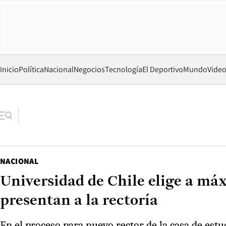
Inicio
Política
Nacional
Negocios
Tecnología
El Deportivo
Mundo
Vide
NACIONAL
Universidad de Chile elige a má
presentan a la rectoría
En el proceso para nuevo rector de la casa de estud