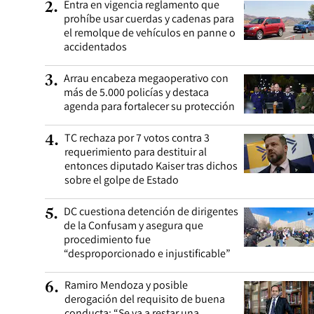
Entra en vigencia reglamento que
2
.
prohíbe usar cuerdas y cadenas para
el remolque de vehículos en panne o
accidentados
Arrau encabeza megaoperativo con
3
.
más de 5.000 policías y destaca
agenda para fortalecer su protección
TC rechaza por 7 votos contra 3
4
.
requerimiento para destituir al
entonces diputado Kaiser tras dichos
sobre el golpe de Estado
DC cuestiona detención de dirigentes
5
.
de la Confusam y asegura que
procedimiento fue
“desproporcionado e injustificable”
Ramiro Mendoza y posible
6
.
derogación del requisito de buena
conducta: “Se va a restar una