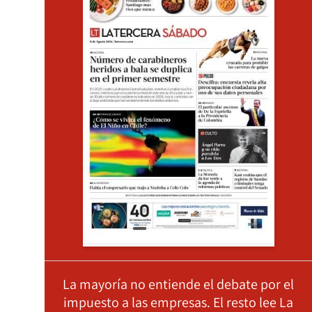
La mayoría no entiende el debate por el
impuesto a las empresas. El resto lee La