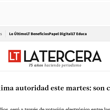
Opens in new window
os
Lo Último
LT Beneficios
Papel Digital
LT Educa
75 años
haciendo periodismo
xima autoridad este martes: son 
ios, será a través de votación electrónica entre las