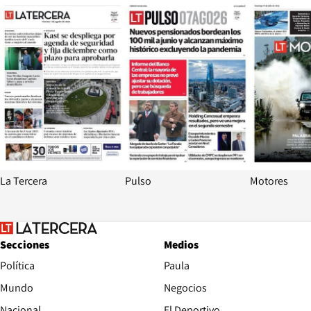
Opens in new window
Opens in ne
La Tercera
Pulso
Motores
Secciones
Medios
Política
Paula
Mundo
Negocios
Nacional
El Deportivo