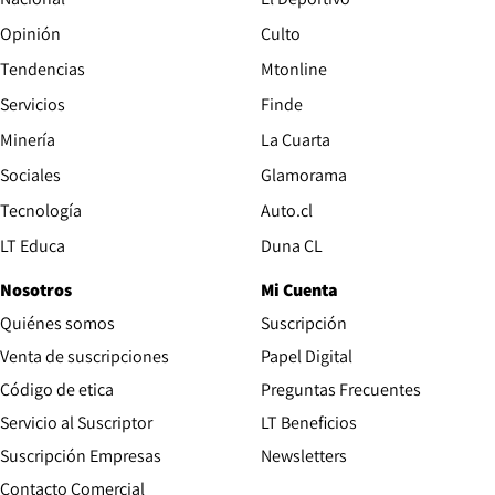
Opinión
Culto
Tendencias
Mtonline
Servicios
Finde
Opens in new window
Minería
La Cuarta
Opens in new wind
Sociales
Glamorama
Opens in new window
Tecnología
Auto.cl
Opens in new window
LT Educa
Duna CL
Nosotros
Mi Cuenta
Quiénes somos
Suscripción
Opens in new win
Venta de suscripciones
Papel Digital
Opens in new window
Código de etica
Preguntas Frecuentes
Servicio al Suscriptor
LT Beneficios
Suscripción Empresas
Newsletters
Opens in new window
Contacto Comercial