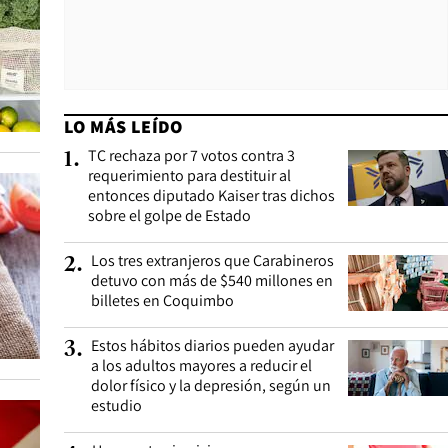
LO MÁS LEÍDO
TC rechaza por 7 votos contra 3
1
.
requerimiento para destituir al
entonces diputado Kaiser tras dichos
sobre el golpe de Estado
Los tres extranjeros que Carabineros
2
.
detuvo con más de $540 millones en
billetes en Coquimbo
Estos hábitos diarios pueden ayudar
3
.
a los adultos mayores a reducir el
dolor físico y la depresión, según un
estudio