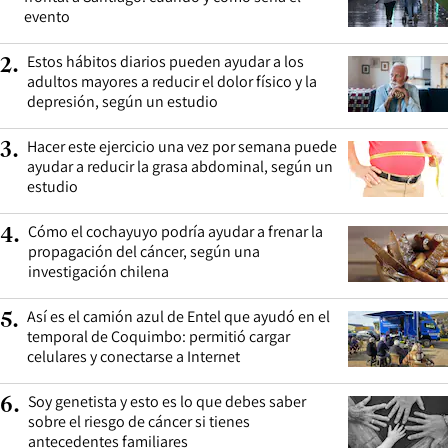
evento
Estos hábitos diarios pueden ayudar a los
2
.
adultos mayores a reducir el dolor físico y la
depresión, según un estudio
Hacer este ejercicio una vez por semana puede
3
.
ayudar a reducir la grasa abdominal, según un
estudio
Cómo el cochayuyo podría ayudar a frenar la
4
.
propagación del cáncer, según una
investigación chilena
Así es el camión azul de Entel que ayudó en el
5
.
temporal de Coquimbo: permitió cargar
celulares y conectarse a Internet
Soy genetista y esto es lo que debes saber
6
.
sobre el riesgo de cáncer si tienes
antecedentes familiares