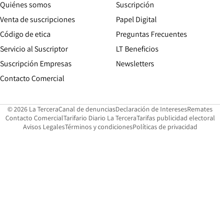
Quiénes somos
Suscripción
Opens in new win
Venta de suscripciones
Papel Digital
Opens in new window
Código de etica
Preguntas Frecuentes
Servicio al Suscriptor
LT Beneficios
Suscripción Empresas
Newsletters
Opens in new window
Contacto Comercial
Opens in new window
Opens in 
Op
© 2026 La Tercera
Canal de denuncias
Declaración de Intereses
Remates
Opens in new window
Opens in new window
O
Contacto Comercial
Tarifario Diario La Tercera
Tarifas publicidad electoral
Opens in new window
Avisos Legales
Términos y condiciones
Políticas de privacidad