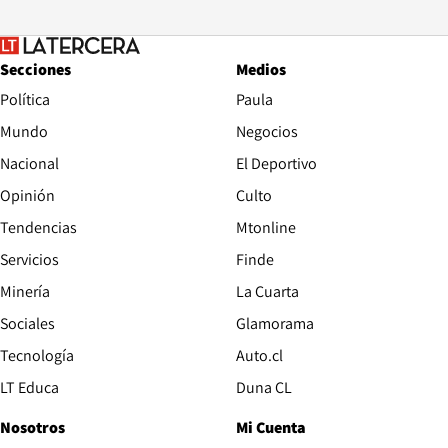
Secciones
Medios
Política
Paula
Mundo
Negocios
Nacional
El Deportivo
Opinión
Culto
Tendencias
Mtonline
Servicios
Finde
Opens in new window
Minería
La Cuarta
Opens in new wind
Sociales
Glamorama
Opens in new window
Tecnología
Auto.cl
Opens in new window
LT Educa
Duna CL
Nosotros
Mi Cuenta