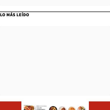
LO MÁS LEÍDO
Opens in ne