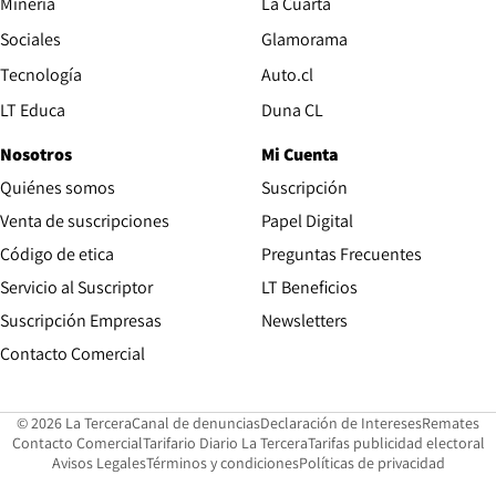
Opens in new window
Minería
La Cuarta
Opens in new wind
Sociales
Glamorama
Opens in new window
Tecnología
Auto.cl
Opens in new window
LT Educa
Duna CL
Nosotros
Mi Cuenta
Quiénes somos
Suscripción
Opens in new win
Venta de suscripciones
Papel Digital
Opens in new window
Código de etica
Preguntas Frecuentes
Servicio al Suscriptor
LT Beneficios
Suscripción Empresas
Newsletters
Opens in new window
Contacto Comercial
Opens in new window
Opens in 
Op
© 2026 La Tercera
Canal de denuncias
Declaración de Intereses
Remates
Opens in new window
Opens in new window
O
Contacto Comercial
Tarifario Diario La Tercera
Tarifas publicidad electoral
Opens in new window
Avisos Legales
Términos y condiciones
Políticas de privacidad