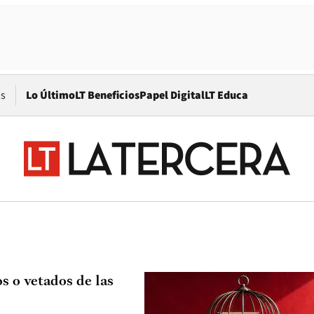
Opens in new window
os
Lo Último
LT Beneficios
Papel Digital
LT Educa
s o vetados de las