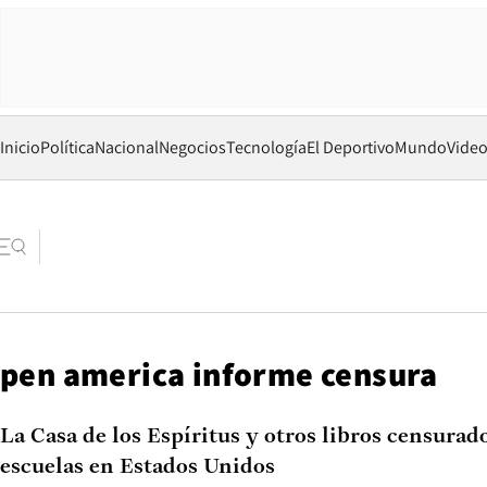
Inicio
Política
Nacional
Negocios
Tecnología
El Deportivo
Mundo
Vide
pen america informe censura
La Casa de los Espíritus y otros libros censurado
escuelas en Estados Unidos