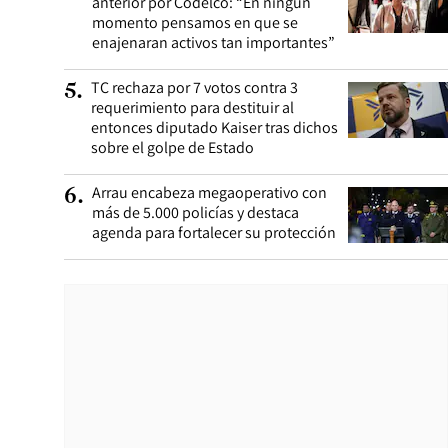
anterior por Codelco: “En ningún
momento pensamos en que se
enajenaran activos tan importantes”
TC rechaza por 7 votos contra 3
5
.
requerimiento para destituir al
entonces diputado Kaiser tras dichos
sobre el golpe de Estado
Arrau encabeza megaoperativo con
6
.
más de 5.000 policías y destaca
agenda para fortalecer su protección