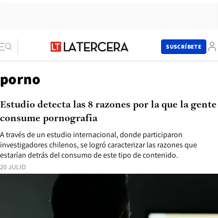
SUSCRÍBETE
porno
Estudio detecta las 8 razones por la que la gente
consume pornografía
A través de un estudio internacional, donde participaron
investigadores chilenos, se logró caracterizar las razones que
estarían detrás del consumo de este tipo de contenido.
20 JULIO