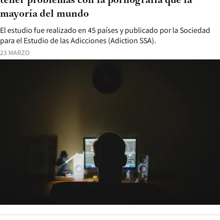
tener problemas con la pornografía que la
mayoría del mundo
El estudio fue realizado en 45 países y publicado por la Sociedad
para el Estudio de las Adicciones (Adiction SSA).
23 MARZO