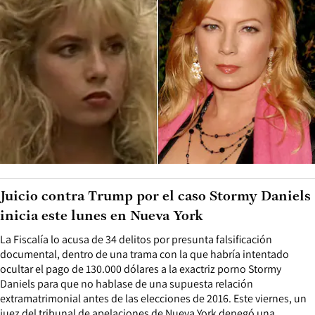
Juicio contra Trump por el caso Stormy Daniels
inicia este lunes en Nueva York
La Fiscalía lo acusa de 34 delitos por presunta falsificación
documental, dentro de una trama con la que habría intentado
ocultar el pago de 130.000 dólares a la exactriz porno Stormy
Daniels para que no hablase de una supuesta relación
extramatrimonial antes de las elecciones de 2016. Este viernes, un
juez del tribunal de apelaciones de Nueva York denegó una