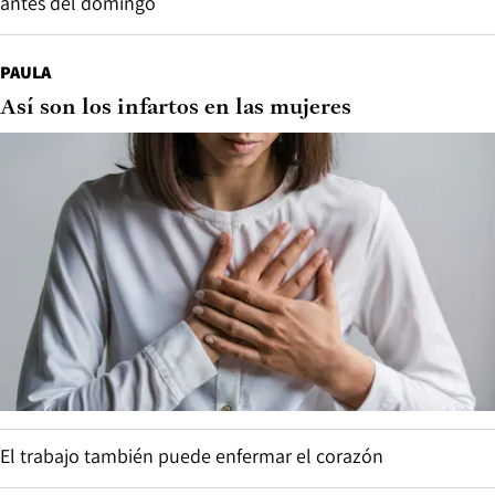
antes del domingo
PAULA
Así son los infartos en las mujeres
El trabajo también puede enfermar el corazón