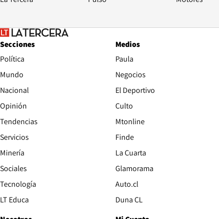
Secciones
Medios
Política
Paula
Mundo
Negocios
Nacional
El Deportivo
Opinión
Culto
Tendencias
Mtonline
Servicios
Finde
Opens in new window
Minería
La Cuarta
Opens in new wind
Sociales
Glamorama
Opens in new window
Tecnología
Auto.cl
Opens in new window
LT Educa
Duna CL