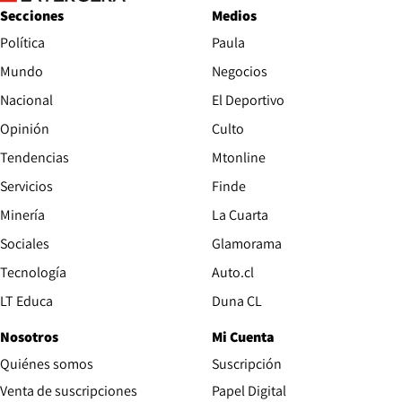
Secciones
Medios
Política
Paula
Mundo
Negocios
Nacional
El Deportivo
Opinión
Culto
Tendencias
Mtonline
Servicios
Finde
Opens in new window
Minería
La Cuarta
Opens in new wind
Sociales
Glamorama
Opens in new window
Tecnología
Auto.cl
Opens in new window
LT Educa
Duna CL
Nosotros
Mi Cuenta
Quiénes somos
Suscripción
Opens in new win
Venta de suscripciones
Papel Digital