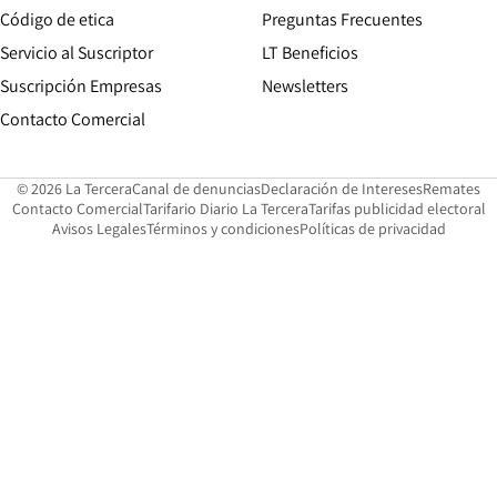
Opens in new window
Código de etica
Preguntas Frecuentes
Servicio al Suscriptor
LT Beneficios
Suscripción Empresas
Newsletters
Opens in new window
Contacto Comercial
Opens in new window
Opens in 
Op
© 2026 La Tercera
Canal de denuncias
Declaración de Intereses
Remates
Opens in new window
Opens in new window
O
Contacto Comercial
Tarifario Diario La Tercera
Tarifas publicidad electoral
Opens in new window
Avisos Legales
Términos y condiciones
Políticas de privacidad