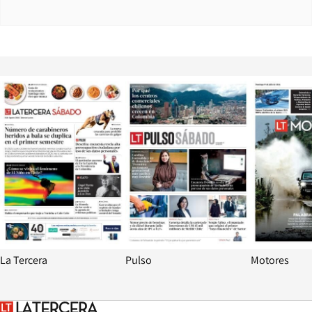
Opens in new window
Opens in ne
La Tercera
Pulso
Motores