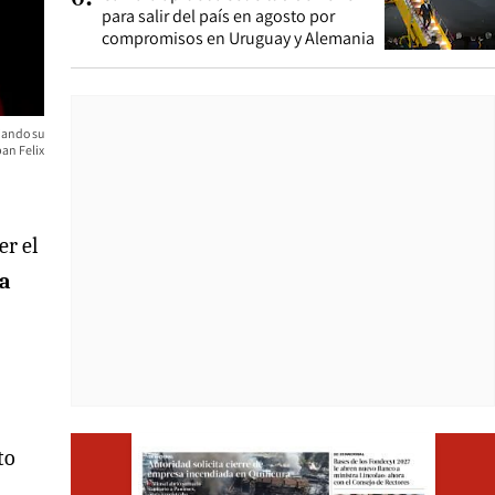
para salir del país en agosto por
compromisos en Uruguay y Alemania
ciando su
an Felix
er el
la
Opens i
to