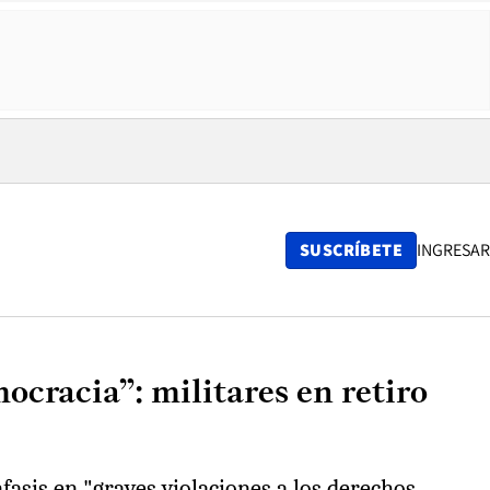
SUSCRÍBETE
INGRESAR
ocracia”: militares en retiro
nfasis en "graves violaciones a los derechos