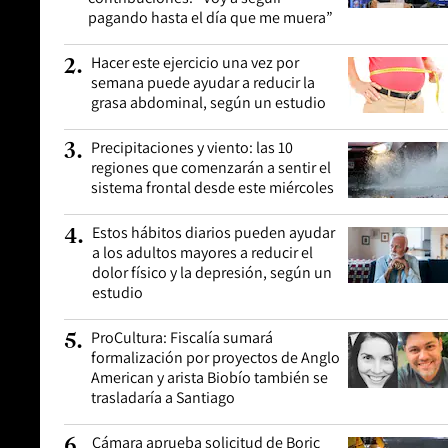
pagando hasta el día que me muera”
Hacer este ejercicio una vez por
2
.
semana puede ayudar a reducir la
grasa abdominal, según un estudio
Precipitaciones y viento: las 10
3
.
regiones que comenzarán a sentir el
sistema frontal desde este miércoles
Estos hábitos diarios pueden ayudar
4
.
a los adultos mayores a reducir el
dolor físico y la depresión, según un
estudio
ProCultura: Fiscalía sumará
5
.
formalización por proyectos de Anglo
American y arista Biobío también se
trasladaría a Santiago
Cámara aprueba solicitud de Boric
6
.