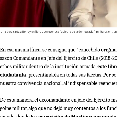
Una dura carta a Boric y un libro que reconoce “quiebre de la democracia”: militares entra
En esa misma línea, se consigna que “concebido origin
sazón Comandante en Jefe del Ejército de Chile (2018-2
ethos militar dentro de la institución armada,
este lib
ciudadanía,
presentándola en todas sus facetas. Por sob
nuestra convivencia nacional, al indispensable reencuen
De esta manera, el excomandante en jefe del Ejército mar
golpe militar, algo que no dejó muy contentos a los funci
mando, donde
la reaparición de Martínez incomodó