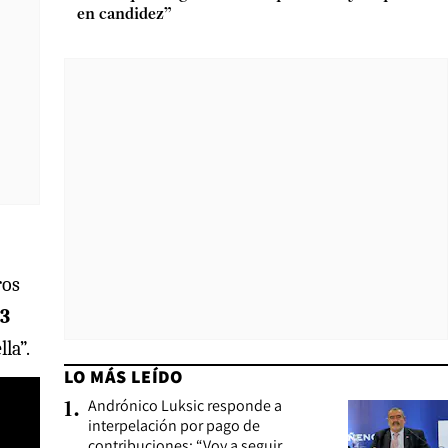
en candidez”
ros
73
la”.
LO MÁS LEÍDO
Andrónico Luksic responde a
1
.
interpelación por pago de
contribuciones: “Voy a seguir