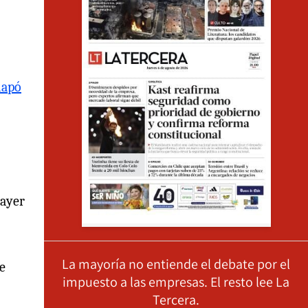
iapó
 ayer
La mayoría no entiende el debate por el
e
impuesto a las empresas. El resto lee La
Tercera.