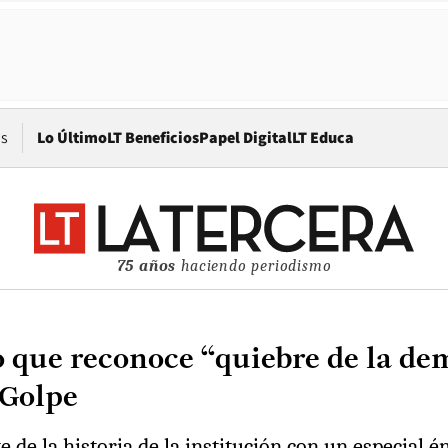
Opens in new window
os
Lo Último
LT Beneficios
Papel Digital
LT Educa
75 años
haciendo periodismo
o que reconoce “quiebre de la dem
 Golpe
 de la historia de la institución con un especial é