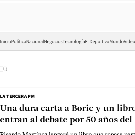
Inicio
Política
Nacional
Negocios
Tecnología
El Deportivo
Mundo
Vide
LA TERCERA PM
Una dura carta a Boric y un libr
entran al debate por 50 años del
Ricardo Martínez lanzará un libro que repasa parte