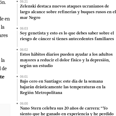
06:21
ón.
Zelenski destaca nuevos ataques ucranianos de
largo alcance sobre refinerías y buques rusos en el
de en
mar Negro
 la
06:03
Soy genetista y esto es lo que debes saber sobre el
ares
riesgo de cáncer si tienes antecedentes familiares
06:02
Estos hábitos diarios pueden ayudar a los adultos
 la
mayores a reducir el dolor físico y la depresión,
según un estudio
d de
te
06:01
Bajo cero en Santiago: este día de la semana
bajarán drásticamente las temperaturas en la
Región Metropolitana
06:00
Nano Stern celebra sus 20 años de carrera: “Yo
siento que he ganado en experiencia y he perdido