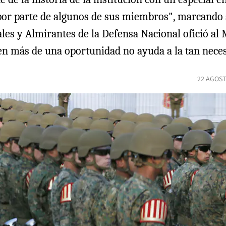
 por parte de algunos de sus miembros", marcando
erales y Almirantes de la Defensa Nacional ofició a
en más de una oportunidad no ayuda a la tan neces
22 AGOST