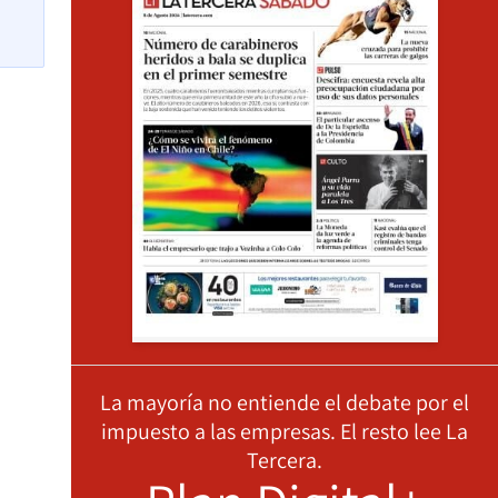
La mayoría no entiende el debate por el
impuesto a las empresas. El resto lee La
Tercera.