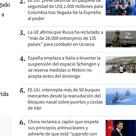
EE.UU. prevé destinar un paquete de
2
.
igado
seguridad de US$ 1.000 millones para
Colombia tras llegada De la Espriella
 a
al poder
La UE afirma que Rusia ha reclutado a
3
.
“más de 28.000 extranjeros de 135
países” para combatir en Ucrania
España emplaza a Italia a levantar la
4
.
suspensión del espacio Schengen y
se reserva medidas si Meloni no
acepta antes del domingo
EE.UU. intercepta más de 50 buques
5
.
vida
mercantes desde la reanudación del
bloqueo naval sobre puertos y costas
de Irán
China reclama a Japón que respete
6
.
sus principios antinucleares y
advierte de que está “jugando con