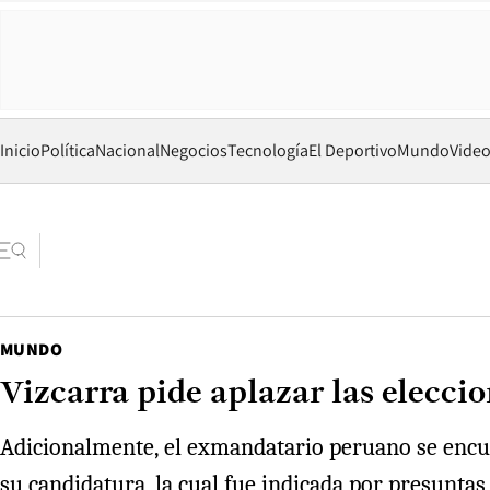
Inicio
Política
Nacional
Negocios
Tecnología
El Deportivo
Mundo
Vide
MUNDO
Vizcarra pide aplazar las elecci
Adicionalmente, el exmandatario peruano se encuen
su candidatura, la cual fue indicada por presuntas