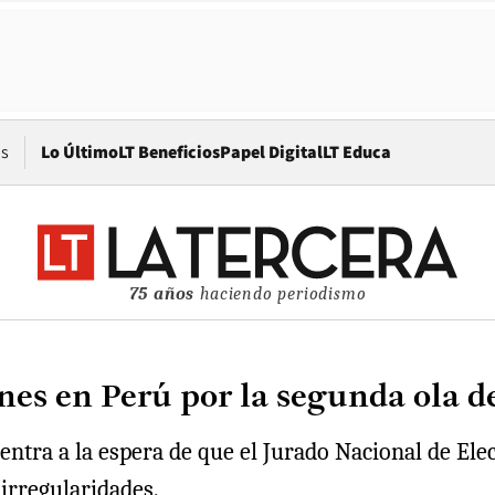
Opens in new window
os
Lo Último
LT Beneficios
Papel Digital
LT Educa
75 años
haciendo periodismo
ones en Perú por la segunda ola d
tra a la espera de que el Jurado Nacional de Elec
 irregularidades.