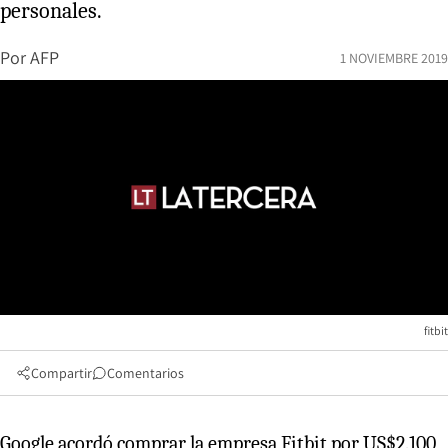
personales.
Por
AFP
1 NOVIEMBRE 2019
fitbit
Compartir
Comentarios
Google acordó comprar la empresa Fitbit por US$2.100