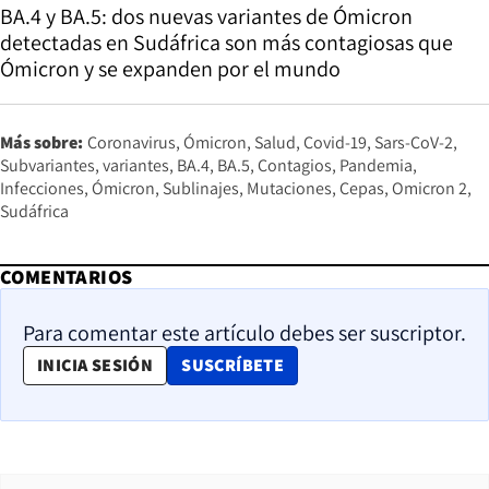
BA.4 y BA.5: dos nuevas variantes de Ómicron
detectadas en Sudáfrica son más contagiosas que
Ómicron y se expanden por el mundo
Más sobre:
Coronavirus
Ómicron
Salud
Covid-19
Sars-CoV-2
Subvariantes
variantes
BA.4
BA.5
Contagios
Pandemia
Infecciones
Ómicron
Sublinajes
Mutaciones
Cepas
Omicron 2
Sudáfrica
COMENTARIOS
Para comentar este artículo debes ser suscriptor.
OPENS IN NEW WINDOW
INICIA SESIÓN
SUSCRÍBETE