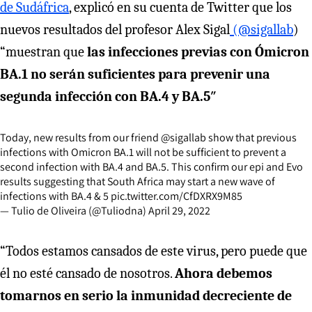
de Sudáfrica
, explicó en su cuenta de Twitter que los
nuevos resultados del profesor Alex Sigal
(@sigallab
)
“muestran que
las infecciones previas con Ómicron
BA.1 no serán suficientes para prevenir una
segunda infección con BA.4 y BA.5″
Today, new results from our friend
@sigallab
show that previous
infections with Omicron BA.1 will not be sufficient to prevent a
second infection with BA.4 and BA.5. This confirm our epi and Evo
results suggesting that South Africa may start a new wave of
infections with BA.4 & 5
pic.twitter.com/CfDXRX9M85
— Tulio de Oliveira (@Tuliodna)
April 29, 2022
“Todos estamos cansados de este virus, pero puede que
él no esté cansado de nosotros.
Ahora debemos
tomarnos en serio la inmunidad decreciente de