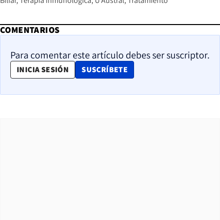
Biliar
Terapia inmunológica
U Austral
Tratamiento
COMENTARIOS
Para comentar este artículo debes ser suscriptor.
OPENS IN NEW WINDOW
INICIA SESIÓN
SUSCRÍBETE