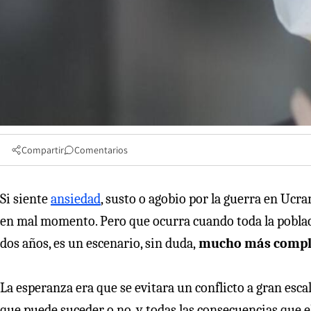
Compartir
Comentarios
Si siente
ansiedad
, susto o agobio por la guerra en Ucra
en mal momento. Pero que ocurra cuando toda la poblac
dos años, es un escenario, sin duda,
mucho más complej
La esperanza era que se evitara un conflicto a gran esca
que puede suceder o no, y todas las consecuencias que el