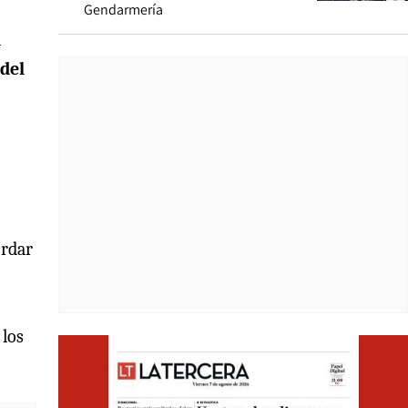
Gendarmería
a
del
ordar
 los
Opens i