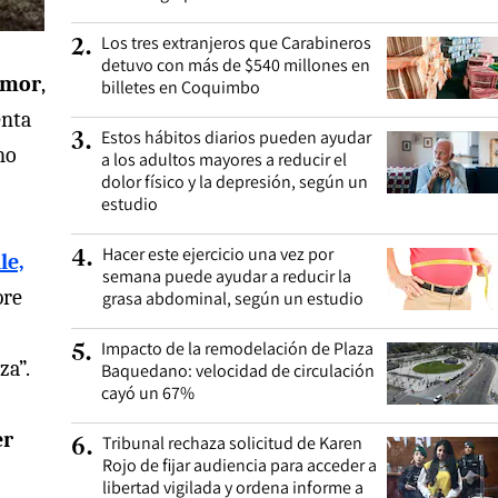
Los tres extranjeros que Carabineros
2
.
detuvo con más de $540 millones en
emor
,
billetes en Coquimbo
enta
Estos hábitos diarios pueden ayudar
3
.
no
a los adultos mayores a reducir el
dolor físico y la depresión, según un
estudio
Hacer este ejercicio una vez por
4
.
le,
semana puede ayudar a reducir la
bre
grasa abdominal, según un estudio
Impacto de la remodelación de Plaza
5
.
za”.
Baquedano: velocidad de circulación
cayó un 67%
er
Tribunal rechaza solicitud de Karen
6
.
Rojo de fijar audiencia para acceder a
libertad vigilada y ordena informe a