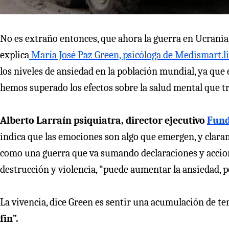
No es extraño entonces, que ahora la guerra en Ucrani
explica
María José Paz Green, psicóloga de Medismart.l
los niveles de ansiedad en la población mundial, ya que
hemos superado los efectos sobre la salud mental que tra
Alberto Larraín psiquiatra, director ejecutivo
Fund
indica que las emociones son algo que emergen, y clara
como una guerra que va sumando declaraciones y accione
destrucción y violencia, “puede aumentar la ansiedad, pe
La vivencia, dice Green es sentir una acumulación de tens
fin”.