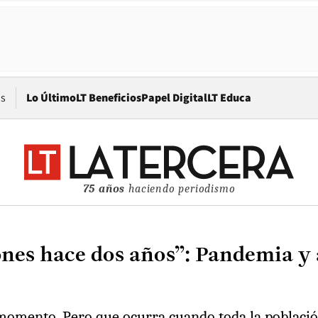
Opens in new window
os
Lo Último
LT Beneficios
Papel Digital
LT Educa
75 años
haciendo periodismo
ones hace dos años”: Pandemia y
l momento. Pero que ocurra cuando toda la poblaci