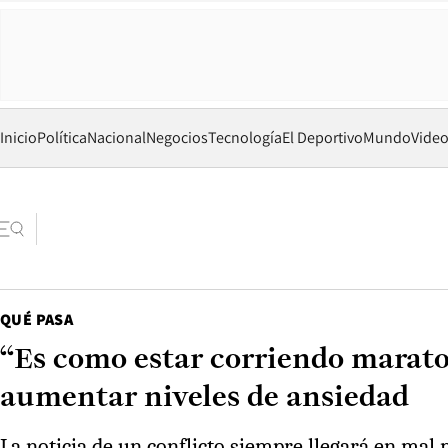
Inicio
Política
Nacional
Negocios
Tecnología
El Deportivo
Mundo
Vide
QUÉ PASA
“Es como estar corriendo marat
aumentar niveles de ansiedad
La noticia de un conflicto siempre llegará en ma