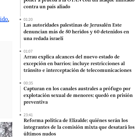
poner a prueba a la OTAN con un ataque limitado
contra un país aliado
ido
,
01:20
Las autoridades palestinas de Jerusalén Este
denuncian más de 50 heridos y 60 detenidos en
una redada israelí
01:07
Arrau explica alcances del nuevo estado de
excepción en barrios: incluye restricciones al
tránsito e interceptación de telecomunicaciones
00:35
Capturan en los canales australes a prófugo por
explotación sexual de menores: quedó en prisión
preventiva
23:41
Reforma política de Elizalde: quiénes serán los
integrantes de la comisión mixta que desatará los
últimos nudos