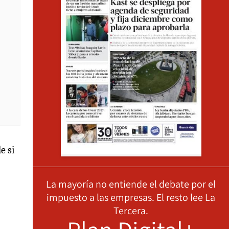
e si
La mayoría no entiende el debate por el
impuesto a las empresas. El resto lee La
Tercera.