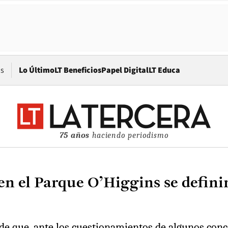
Opens in new window
os
Lo Último
LT Beneficios
Papel Digital
LT Educa
75 años
haciendo periodismo
n el Parque O’Higgins se definir
de que, ante los cuestionamientos de algunos conce