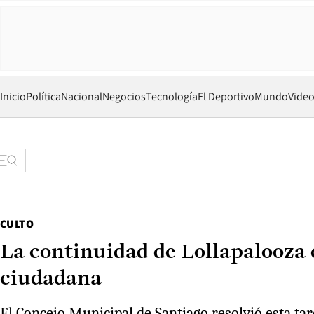
Inicio
Política
Nacional
Negocios
Tecnología
El Deportivo
Mundo
Vide
CULTO
La continuidad de Lollapalooza e
ciudadana
El Concejo Municipal de Santiago resolvió esta tar