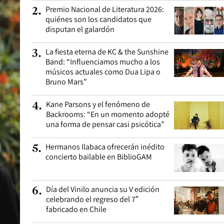
Premio Nacional de Literatura 2026:
2
.
quiénes son los candidatos que
disputan el galardón
La fiesta eterna de KC & the Sunshine
3
.
Band: “Influenciamos mucho a los
músicos actuales como Dua Lipa o
Bruno Mars”
Kane Parsons y el fenómeno de
4
.
Backrooms: “En un momento adopté
una forma de pensar casi psicótica”
Hermanos Ilabaca ofrecerán inédito
5
.
concierto bailable en BiblioGAM
Día del Vinilo anuncia su V edición
6
.
celebrando el regreso del 7″
fabricado en Chile