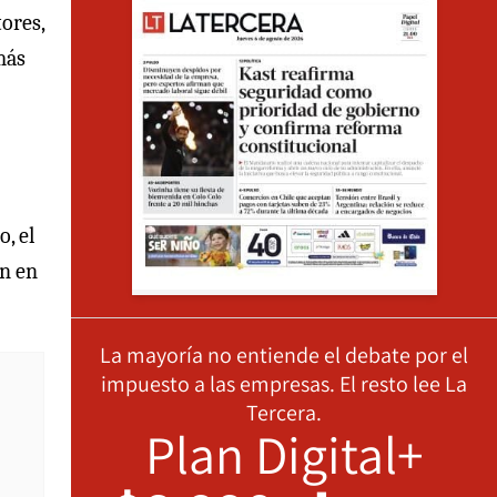
tores,
más
, el
on en
La mayoría no entiende el debate por el
impuesto a las empresas. El resto lee La
Tercera.
Plan Digital+