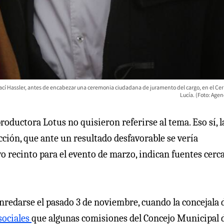
Irací Hassler, antes de encabezar una ceremonia ciudadana de juramento del cargo, en el Ce
Lucía. (Foto: Age
productora Lotus no quisieron referirse al tema. Eso sí, l
ción, que ante un resultado desfavorable se vería
o recinto para el evento de marzo, indican fuentes cerc
enredarse el pasado 3 de noviembre, cuando la concejala 
sociales
que algunas comisiones del Concejo Municipal 