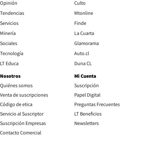
Opinión
Culto
Tendencias
Mtonline
Servicios
Finde
Opens in new window
Minería
La Cuarta
Opens in new wind
Sociales
Glamorama
Opens in new window
Tecnología
Auto.cl
Opens in new window
LT Educa
Duna CL
Nosotros
Mi Cuenta
Quiénes somos
Suscripción
Opens in new win
Venta de suscripciones
Papel Digital
Opens in new window
Código de etica
Preguntas Frecuentes
Servicio al Suscriptor
LT Beneficios
Suscripción Empresas
Newsletters
Opens in new window
Contacto Comercial