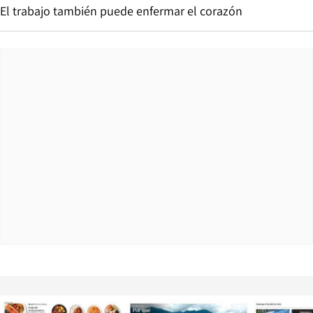
El trabajo también puede enfermar el corazón
Opens in new window
Opens in ne