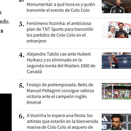
Monumental: a qué hora es y quién
transmite el evento de Colo Colo
a
ndo.
Fenómeno Vozinha: el ambicioso
3
.
plan de TNT Sports para transmitir
as
los partidos de Colo Colo en el
extranjero
Alejandro Tabilo cae ante Hubert
4
.
Hurkacz y es eliminado en la
segunda ronda del Masters 1000 de
Canadá
Festejo de pretemporada: Betis de
5
.
Manuel Pellegrini consigue valiosa
victoria ante el campeón inglés
Arsenal
A Vozinha lo espera una fiesta: los
6
.
artistas que estarán en la bienvenida
masiva de Colo Colo al arquero de