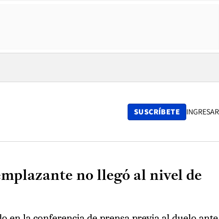
SUSCRÍBETE
INGRESAR
mplazante no llegó al nivel de
do en la conferencia de prensa previa al duelo ante