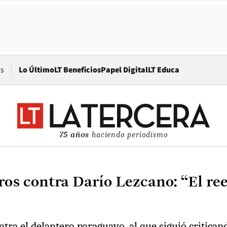
Opens in new window
os
Lo Último
LT Beneficios
Papel Digital
LT Educa
75 años
haciendo periodismo
os contra Darío Lezcano: “El ree
tra el delantero paraguayo, al que siguió critican