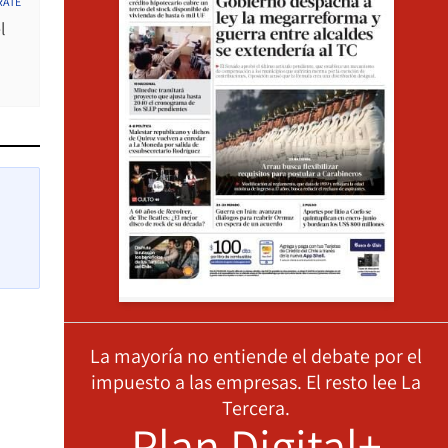
RATE
l
La mayoría no entiende el debate por el
impuesto a las empresas. El resto lee La
Tercera.
Plan Digital+