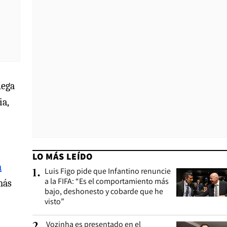
uega
a,
LO MÁS LEÍDO
a
Luis Figo pide que Infantino renuncie
1
.
a la FIFA: “Es el comportamiento más
más
bajo, deshonesto y cobarde que he
visto”
Vozinha es presentado en el
2
.