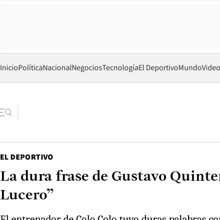
Inicio
Política
Nacional
Negocios
Tecnología
El Deportivo
Mundo
Vide
EL DEPORTIVO
La dura frase de Gustavo Quinter
Lucero”
El entrenador de Colo Colo tuvo duras palabras con