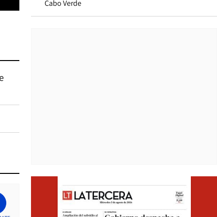
Cabo Verde
e
Opens i