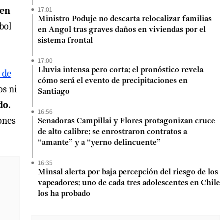
 en
17:01
Ministro Poduje no descarta relocalizar familias
bol
en Angol tras graves daños en viviendas por el
sistema frontal
17:00
Lluvia intensa pero corta: el pronóstico revela
 de
cómo será el evento de precipitaciones en
os ni
Santiago
do.
16:56
ones
Senadoras Campillai y Flores protagonizan cruce
de alto calibre: se enrostraron contratos a
“amante” y a “yerno delincuente”
16:35
Minsal alerta por baja percepción del riesgo de los
vapeadores: uno de cada tres adolescentes en Chile
los ha probado