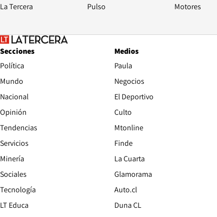
La Tercera
Pulso
Motores
Secciones
Medios
Política
Paula
Mundo
Negocios
Nacional
El Deportivo
Opinión
Culto
Tendencias
Mtonline
Servicios
Finde
Opens in new window
Minería
La Cuarta
Opens in new wind
Sociales
Glamorama
Opens in new window
Tecnología
Auto.cl
Opens in new window
LT Educa
Duna CL