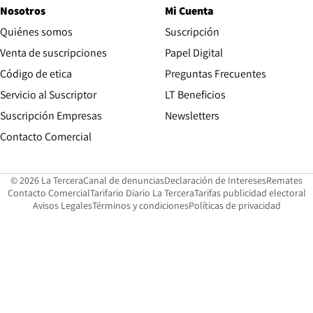
Nosotros
Mi Cuenta
Quiénes somos
Suscripción
Opens in new win
Venta de suscripciones
Papel Digital
Opens in new window
Código de etica
Preguntas Frecuentes
Servicio al Suscriptor
LT Beneficios
Suscripción Empresas
Newsletters
Opens in new window
Contacto Comercial
Opens in new window
Opens in 
Op
© 2026 La Tercera
Canal de denuncias
Declaración de Intereses
Remates
Opens in new window
Opens in new window
O
Contacto Comercial
Tarifario Diario La Tercera
Tarifas publicidad electoral
Opens in new window
Avisos Legales
Términos y condiciones
Políticas de privacidad