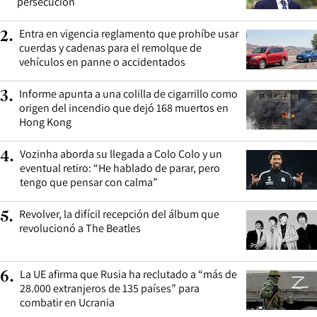
persecución
Entra en vigencia reglamento que prohíbe usar
2
.
cuerdas y cadenas para el remolque de
vehículos en panne o accidentados
Informe apunta a una colilla de cigarrillo como
3
.
origen del incendio que dejó 168 muertos en
Hong Kong
Vozinha aborda su llegada a Colo Colo y un
4
.
eventual retiro: “He hablado de parar, pero
tengo que pensar con calma”
Revolver, la difícil recepción del álbum que
5
.
revolucionó a The Beatles
La UE afirma que Rusia ha reclutado a “más de
6
.
28.000 extranjeros de 135 países” para
combatir en Ucrania