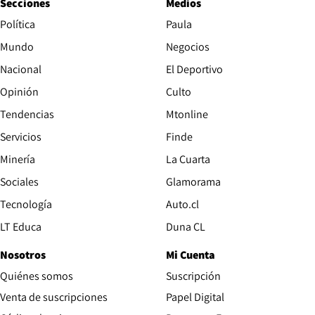
Secciones
Medios
Política
Paula
Mundo
Negocios
Nacional
El Deportivo
Opinión
Culto
Tendencias
Mtonline
Servicios
Finde
Opens in new window
Minería
La Cuarta
Opens in new wind
Sociales
Glamorama
Opens in new window
Tecnología
Auto.cl
Opens in new window
LT Educa
Duna CL
Nosotros
Mi Cuenta
Quiénes somos
Suscripción
Opens in new win
Venta de suscripciones
Papel Digital