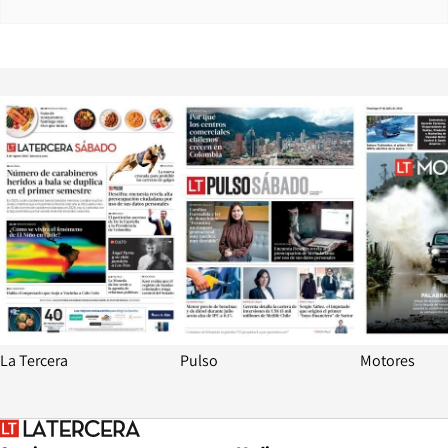
Opens in new window
Opens in ne
La Tercera
Pulso
Motores