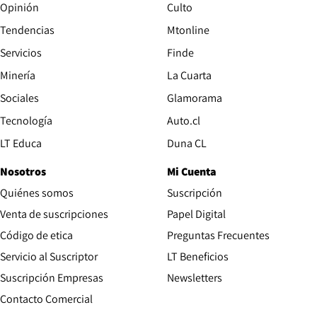
Opinión
Culto
Tendencias
Mtonline
Servicios
Finde
Opens in new window
Minería
La Cuarta
Opens in new wind
Sociales
Glamorama
Opens in new window
Tecnología
Auto.cl
Opens in new window
LT Educa
Duna CL
Nosotros
Mi Cuenta
Quiénes somos
Suscripción
Opens in new win
Venta de suscripciones
Papel Digital
Opens in new window
Código de etica
Preguntas Frecuentes
Servicio al Suscriptor
LT Beneficios
Suscripción Empresas
Newsletters
Opens in new window
Contacto Comercial