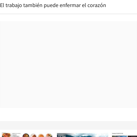
El trabajo también puede enfermar el corazón
Opens in new window
Opens in ne