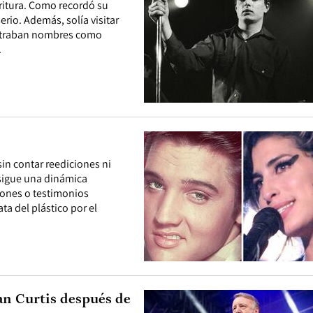
scritura. Como recordó su
erio. Además, solía visitar
contraban nombres como
.
in contar reediciones ni
sigue una dinámica
iones o testimonios
ta del plástico por el
an Curtis después de