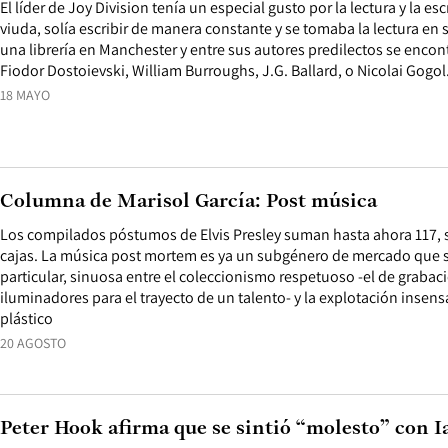
El líder de Joy Division tenía un especial gusto por la lectura y la e
viuda, solía escribir de manera constante y se tomaba la lectura en s
una librería en Manchester y entre sus autores predilectos se en
Fiodor Dostoievski, William Burroughs, J.G. Ballard, o Nicolai Gogol
18 MAYO
Columna de Marisol García: Post música
Los compilados póstumos de Elvis Presley suman hasta ahora 117, s
cajas. La música post mortem es ya un subgénero de mercado que 
particular, sinuosa entre el coleccionismo respetuoso -el de grabac
iluminadores para el trayecto de un talento- y la explotación insensa
plástico
20 AGOSTO
Peter Hook afirma que se sintió “molesto” con I