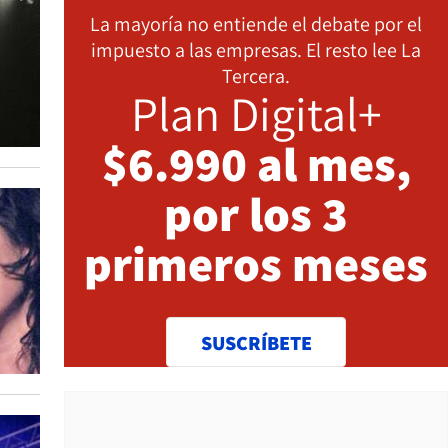
La mayoría no entiende el debate por el
impuesto a las empresas. El resto lee La
Tercera.
Plan Digital+
$6.990 al mes,
por los 3
primeros meses
SUSCRÍBETE