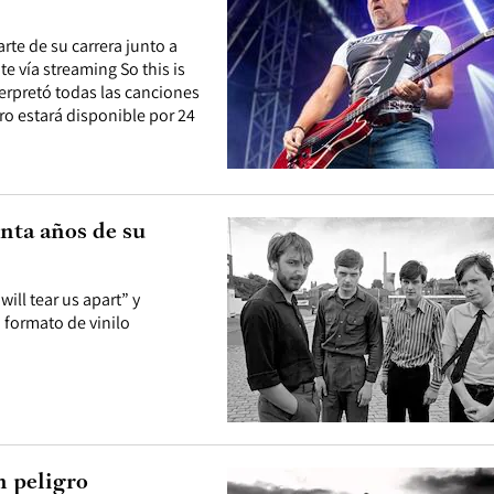
rte de su carrera junto a
e vía streaming So this is
erpretó todas las canciones
stro estará disponible por 24
enta años de su
ll tear us apart” y
 formato de vinilo
n peligro