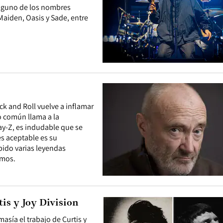
alguno de los nombres
 Maiden, Oasis y Sade, entre
ck and Roll vuelve a inflamar
o común llama a la
Jay-Z, es indudable que se
s aceptable es su
ibido varias leyendas
tmos.
is y Joy Division
sía el trabajo de Curtis y