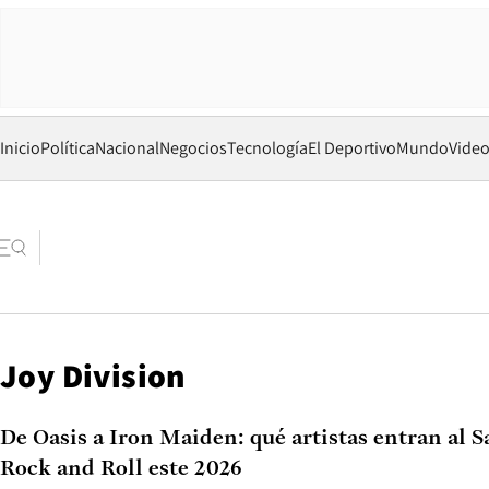
Inicio
Política
Nacional
Negocios
Tecnología
El Deportivo
Mundo
Vide
Joy Division
De Oasis a Iron Maiden: qué artistas entran al S
Rock and Roll este 2026