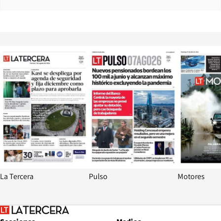
Opens in new window
Opens in ne
La Tercera
Pulso
Motores