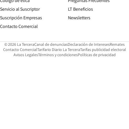
Opens in new window
Código de etica
Preguntas Frecuentes
Servicio al Suscriptor
LT Beneficios
Suscripción Empresas
Newsletters
Opens in new window
Contacto Comercial
Opens in new window
Opens in 
Op
© 2026 La Tercera
Canal de denuncias
Declaración de Intereses
Remates
Opens in new window
Opens in new window
O
Contacto Comercial
Tarifario Diario La Tercera
Tarifas publicidad electoral
Opens in new window
Avisos Legales
Términos y condiciones
Políticas de privacidad