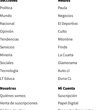
Secciones
Medios
Política
Paula
Mundo
Negocios
Nacional
El Deportivo
Opinión
Culto
Tendencias
Mtonline
Servicios
Finde
Opens in new window
Minería
La Cuarta
Opens in new wind
Sociales
Glamorama
Opens in new window
Tecnología
Auto.cl
Opens in new window
LT Educa
Duna CL
Nosotros
Mi Cuenta
Quiénes somos
Suscripción
Opens in new win
Venta de suscripciones
Papel Digital