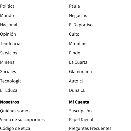
Política
Paula
Mundo
Negocios
Nacional
El Deportivo
Opinión
Culto
Tendencias
Mtonline
Servicios
Finde
Opens in new window
Minería
La Cuarta
Opens in new wind
Sociales
Glamorama
Opens in new window
Tecnología
Auto.cl
Opens in new window
LT Educa
Duna CL
Nosotros
Mi Cuenta
Quiénes somos
Suscripción
Opens in new win
Venta de suscripciones
Papel Digital
Opens in new window
Código de etica
Preguntas Frecuentes