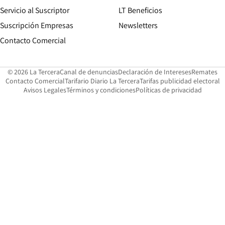
Servicio al Suscriptor
LT Beneficios
Suscripción Empresas
Newsletters
Opens in new window
Contacto Comercial
Opens in new window
Opens in 
Op
© 2026 La Tercera
Canal de denuncias
Declaración de Intereses
Remates
Opens in new window
Opens in new window
O
Contacto Comercial
Tarifario Diario La Tercera
Tarifas publicidad electoral
Opens in new window
Avisos Legales
Términos y condiciones
Políticas de privacidad