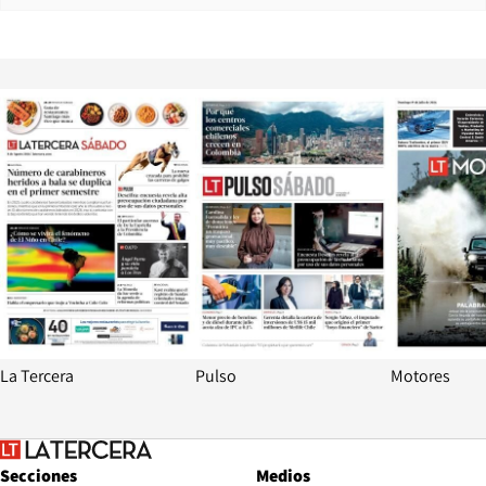
Opens in new window
Opens in ne
La Tercera
Pulso
Motores
Secciones
Medios