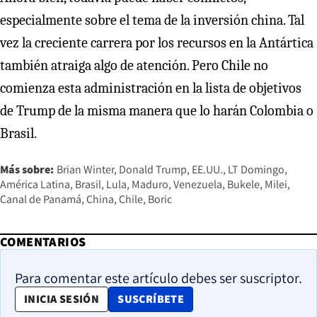
especialmente sobre el tema de la inversión china. Tal
vez la creciente carrera por los recursos en la Antártica
también atraiga algo de atención. Pero Chile no
comienza esta administración en la lista de objetivos
de Trump de la misma manera que lo harán Colombia o
Brasil.
Más sobre:
Brian Winter
Donald Trump
EE.UU.
LT Domingo
América Latina
Brasil
Lula
Maduro
Venezuela
Bukele
Milei
Canal de Panamá
China
Chile
Boric
COMENTARIOS
Para comentar este artículo debes ser suscriptor.
OPENS IN NEW WINDOW
INICIA SESIÓN
SUSCRÍBETE