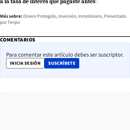
a la tasa de interés que pagaste antes
”.
Más sobre:
Dinero Protegido
Inversión
Inmobiliario
Presentado
por Tenpo
COMENTARIOS
Para comentar este artículo debes ser suscriptor.
OPENS IN NEW WINDOW
INICIA SESIÓN
SUSCRÍBETE