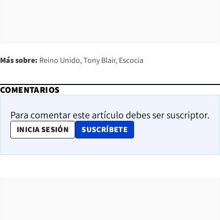
Más sobre:
Reino Unido
Tony Blair
Escocia
COMENTARIOS
Para comentar este artículo debes ser suscriptor.
OPENS IN NEW WINDOW
INICIA SESIÓN
SUSCRÍBETE