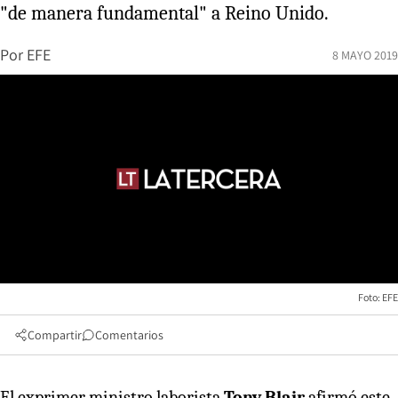
"de manera fundamental" a Reino Unido.
Por
EFE
8 MAYO 2019
Foto: EFE
Compartir
Comentarios
El exprimer ministro laborista
Tony Blair
afirmó este