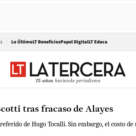
Opens in new window
os
Lo Último
LT Beneficios
Papel Digital
LT Educa
75 años
haciendo periodismo
cotti tras fracaso de Alayes
eferido de Hugo Tocalli. Sin embargo, el costo de 