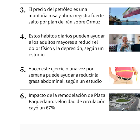
El precio del petróleo es una
3
.
montaña rusa y ahora registra fuerte
salto por plan de Irán sobre Ormuz
Estos hábitos diarios pueden ayudar
4
.
a los adultos mayores a reducir el
dolor físico y la depresión, según un
estudio
Hacer este ejercicio una vez por
5
.
semana puede ayudar a reducir la
grasa abdominal, según un estudio
Impacto de la remodelación de Plaza
6
.
Baquedano: velocidad de circulación
cayó un 67%