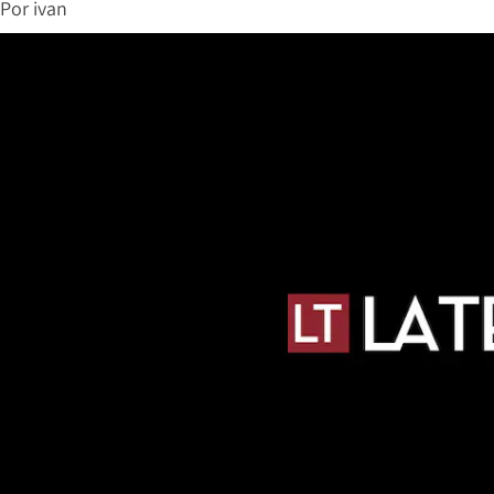
Por
ivan