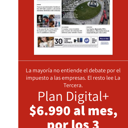
La mayoría no entiende el debate por el
impuesto a las empresas. El resto lee La
Tercera.
Plan Digital+
$6.990 al mes,
por los 3