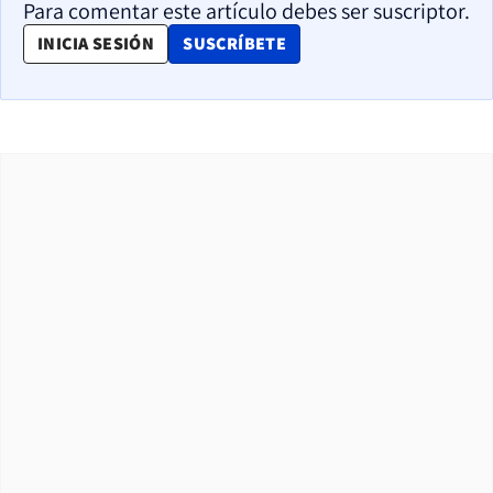
Para comentar este artículo debes ser suscriptor.
OPENS IN NEW WINDOW
INICIA SESIÓN
SUSCRÍBETE