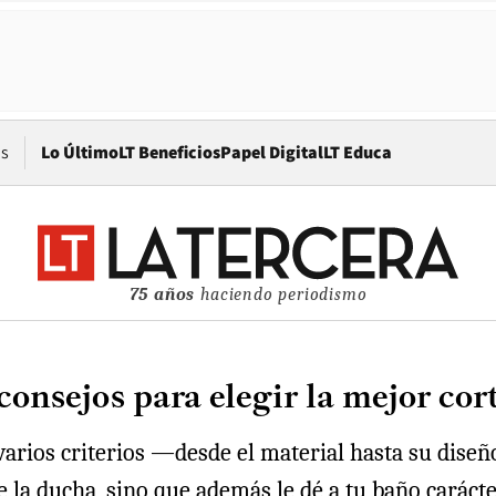
Opens in new window
os
Lo Último
LT Beneficios
Papel Digital
LT Educa
75 años
haciendo periodismo
 consejos para elegir la mejor co
n varios criterios —desde el material hasta su di
de la ducha, sino que además le dé a tu baño caráct