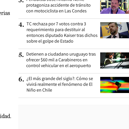
3
.
protagoniza accidente de tránsito
con motociclista en Las Condes
erias
TC rechaza por 7 votos contra 3
4
.
requerimiento para destituir al
entonces diputado Kaiser tras dichos
sobre el golpe de Estado
Detienen a ciudadano uruguayo tras
5
.
ofrecer $60 mil a Carabineros en
control vehicular en el aeropuerto
¿El más grande del siglo?: Cómo se
6
.
vivirá realmente el fenómeno de El
Niño en Chile
idad.