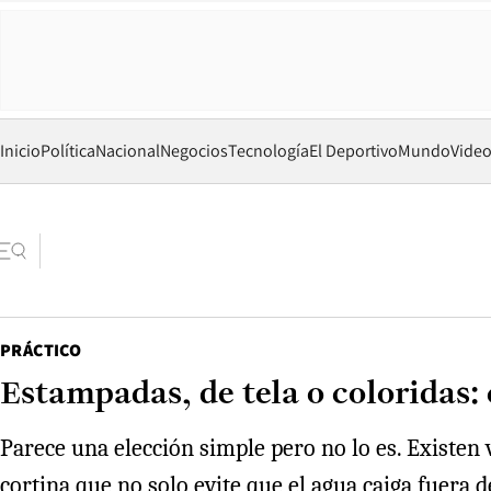
Inicio
Política
Nacional
Negocios
Tecnología
El Deportivo
Mundo
Vide
PRÁCTICO
Estampadas, de tela o coloridas:
Parece una elección simple pero no lo es. Existe
cortina que no solo evite que el agua caiga fuera 