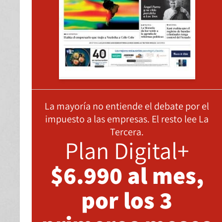
La mayoría no entiende el debate por el
impuesto a las empresas. El resto lee La
Tercera.
Plan Digital+
$6.990 al mes,
por los 3