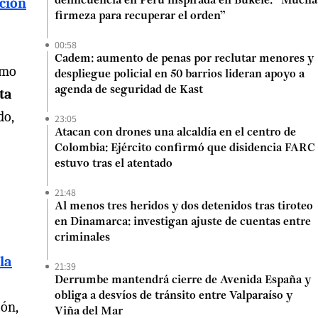
ación
delincuencia en Perú inspirada en Bukele: “Mucha
firmeza para recuperar el orden”
00:58
Cadem: aumento de penas por reclutar menores y
omo
despliegue policial en 50 barrios lideran apoyo a
agenda de seguridad de Kast
ta
do,
23:05
Atacan con drones una alcaldía en el centro de
Colombia: Ejército confirmó que disidencia FARC
estuvo tras el atentado
21:48
Al menos tres heridos y dos detenidos tras tiroteo
en Dinamarca: investigan ajuste de cuentas entre
criminales
la
21:39
Derrumbe mantendrá cierre de Avenida España y
obliga a desvíos de tránsito entre Valparaíso y
ón,
Viña del Mar