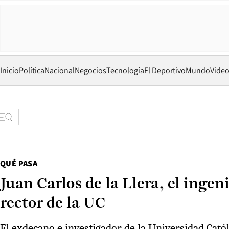
Inicio
Política
Nacional
Negocios
Tecnología
El Deportivo
Mundo
Vide
QUÉ PASA
Juan Carlos de la Llera, el inge
rector de la UC
El exdecano e investigador de la Universidad Cat