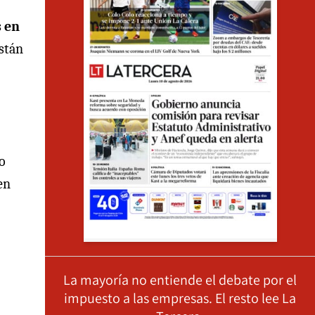
 en
están
o
en
La mayoría no entiende el debate por el
impuesto a las empresas. El resto lee La