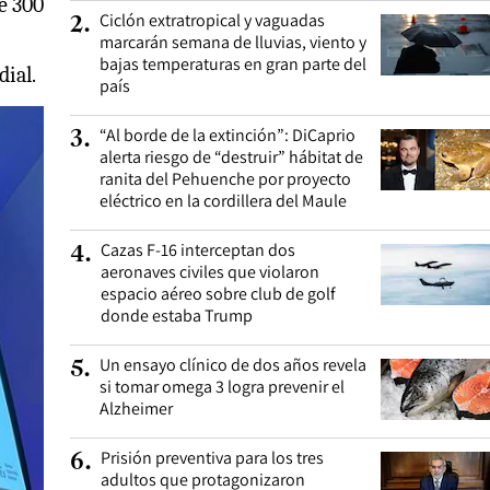
e 300
Ciclón extratropical y vaguadas
2
.
marcarán semana de lluvias, viento y
bajas temperaturas en gran parte del
dial.
país
“Al borde de la extinción”: DiCaprio
3
.
alerta riesgo de “destruir” hábitat de
ranita del Pehuenche por proyecto
eléctrico en la cordillera del Maule
Cazas F-16 interceptan dos
4
.
aeronaves civiles que violaron
espacio aéreo sobre club de golf
donde estaba Trump
Un ensayo clínico de dos años revela
5
.
si tomar omega 3 logra prevenir el
Alzheimer
Prisión preventiva para los tres
6
.
adultos que protagonizaron