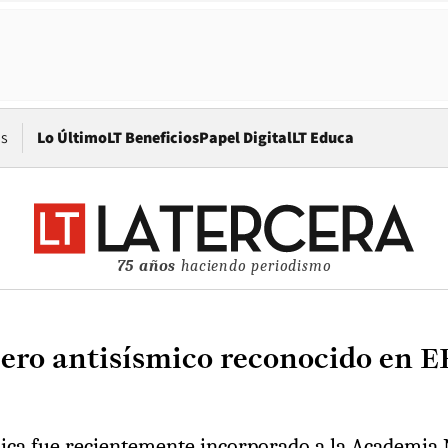
Opens in new window
os
Lo Último
LT Beneficios
Papel Digital
LT Educa
75 años
haciendo periodismo
niero antisísmico reconocido en 
ólica fue recientemente incorporado a la Academia