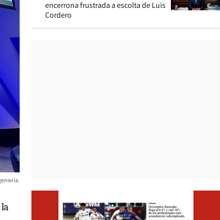
encerrona frustrada a escolta de Luis
Cordero
eniería.
Opens i
 la