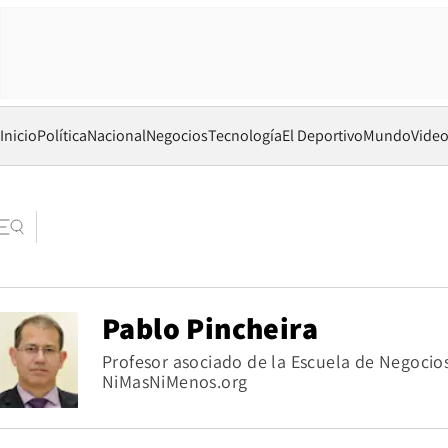
Inicio
Política
Nacional
Negocios
Tecnología
El Deportivo
Mundo
Vide
Pablo Pincheira
Profesor asociado de la Escuela de Negocios
NiMasNiMenos.org