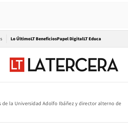
Opens in new window
os
Lo Último
LT Beneficios
Papel Digital
LT Educa
 de la Universidad Adolfo Ibáñez y director alterno de