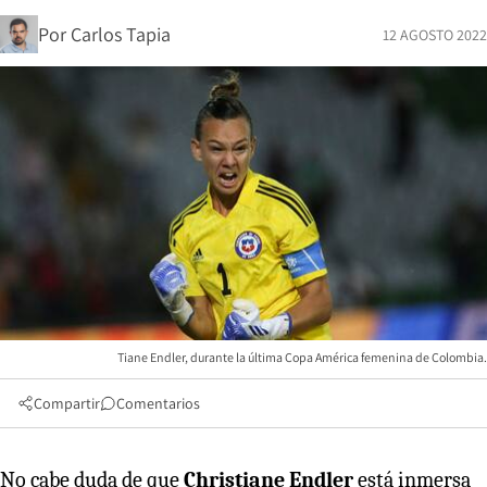
Por
Carlos Tapia
12 AGOSTO 2022
Tiane Endler, durante la última Copa América femenina de Colombia.
Compartir
Comentarios
No cabe duda de que
Christiane Endler
está inmersa