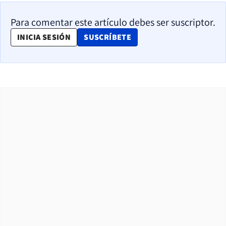
Para comentar este artículo debes ser suscriptor.
OPENS IN NEW WINDOW
INICIA SESIÓN
SUSCRÍBETE