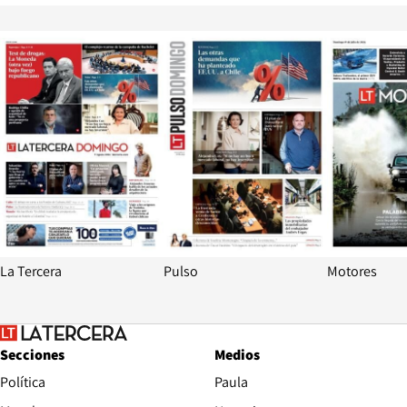
Opens in new window
Opens in ne
La Tercera
Pulso
Motores
Secciones
Medios
Política
Paula