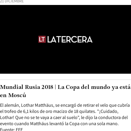
21 DICIEMBRE
Mundial Rusia 2018 | La Copa del mundo ya está
en Moscú
El alemán, Lothar Matthäus, se encargó de retirar el velo que cubría
el trofeo de 6,1 kilos de oro macizo de 18 quilates. "¡Cuidado,
Lothar! Que no se te vaya a caer al suelo", le dijo la conductora del
evento cuando Matthäus levantó la Copa con una sola mano.
Fuente: EFE