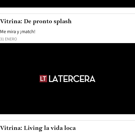
Vitrina: De pronto splash
Me mira y ¡match!
31 ENERO
Vitrina: Living la vida loca