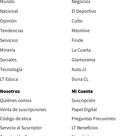
Mundo
Negocios
Nacional
El Deportivo
Opinión
Culto
Tendencias
Mtonline
Servicios
Finde
Opens in new window
Minería
La Cuarta
Opens in new wind
Sociales
Glamorama
Opens in new window
Tecnología
Auto.cl
Opens in new window
LT Educa
Duna CL
Nosotros
Mi Cuenta
Quiénes somos
Suscripción
Opens in new win
Venta de suscripciones
Papel Digital
Opens in new window
Código de etica
Preguntas Frecuentes
Servicio al Suscriptor
LT Beneficios