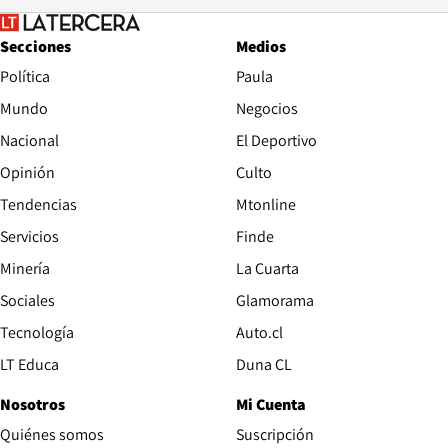
Secciones
Medios
Política
Paula
Mundo
Negocios
Nacional
El Deportivo
Opinión
Culto
Tendencias
Mtonline
Servicios
Finde
Opens in new window
Minería
La Cuarta
Opens in new wind
Sociales
Glamorama
Opens in new window
Tecnología
Auto.cl
Opens in new window
LT Educa
Duna CL
Nosotros
Mi Cuenta
Quiénes somos
Suscripción