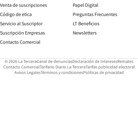
Opens in new win
Venta de suscripciones
Papel Digital
Opens in new window
Código de etica
Preguntas Frecuentes
Servicio al Suscriptor
LT Beneficios
Suscripción Empresas
Newsletters
Opens in new window
Contacto Comercial
Opens in new window
Opens in 
Op
© 2026 La Tercera
Canal de denuncias
Declaración de Intereses
Remates
Opens in new window
Opens in new window
O
Contacto Comercial
Tarifario Diario La Tercera
Tarifas publicidad electoral
Opens in new window
Avisos Legales
Términos y condiciones
Políticas de privacidad