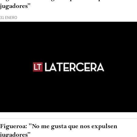
jugadores''
31 ENERO
Figueroa: ''No me gusta que nos expulsen
jugadores''