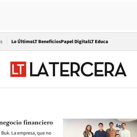
Opens in new window
os
Lo Último
LT Beneficios
Papel Digital
LT Educa
negocio financiero
o Buk. La empresa, que no