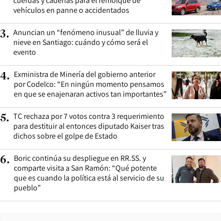
cuerdas y cadenas para el remolque de
vehículos en panne o accidentados
Anuncian un “fenómeno inusual” de lluvia y
3
.
nieve en Santiago: cuándo y cómo será el
evento
Exministra de Minería del gobierno anterior
4
.
por Codelco: “En ningún momento pensamos
en que se enajenaran activos tan importantes”
TC rechaza por 7 votos contra 3 requerimiento
5
.
para destituir al entonces diputado Kaiser tras
dichos sobre el golpe de Estado
Boric continúa su despliegue en RR.SS. y
6
.
comparte visita a San Ramón: “Qué potente
que es cuando la política está al servicio de su
pueblo”