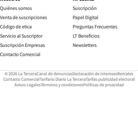
Quiénes somos
Suscripción
Opens in new win
Venta de suscripciones
Papel Digital
Opens in new window
Código de etica
Preguntas Frecuentes
Servicio al Suscriptor
LT Beneficios
Suscripción Empresas
Newsletters
Opens in new window
Contacto Comercial
Opens in new window
Opens in 
Op
© 2026 La Tercera
Canal de denuncias
Declaración de Intereses
Remates
Opens in new window
Opens in new window
O
Contacto Comercial
Tarifario Diario La Tercera
Tarifas publicidad electoral
Opens in new window
Avisos Legales
Términos y condiciones
Políticas de privacidad