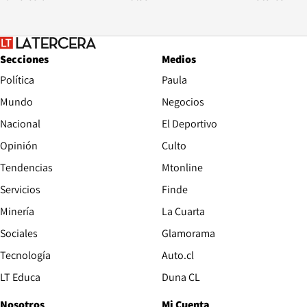
Secciones
Medios
Política
Paula
Mundo
Negocios
Nacional
El Deportivo
Opinión
Culto
Tendencias
Mtonline
Servicios
Finde
Opens in new window
Minería
La Cuarta
Opens in new wind
Sociales
Glamorama
Opens in new window
Tecnología
Auto.cl
Opens in new window
LT Educa
Duna CL
Nosotros
Mi Cuenta