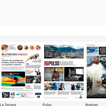
Opens in new window
Opens in ne
La Tercera
Pulso
Motores