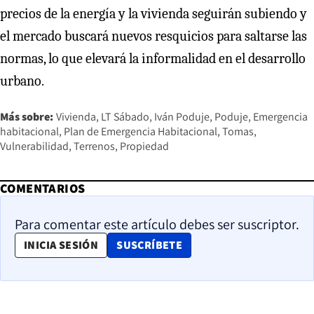
precios de la energía y la vivienda seguirán subiendo y
el mercado buscará nuevos resquicios para saltarse las
normas, lo que elevará la informalidad en el desarrollo
urbano.
Más sobre:
Vivienda
LT Sábado
Iván Poduje
Poduje
Emergencia
habitacional
Plan de Emergencia Habitacional
Tomas
Vulnerabilidad
Terrenos
Propiedad
COMENTARIOS
Para comentar este artículo debes ser suscriptor.
OPENS IN NEW WINDOW
INICIA SESIÓN
SUSCRÍBETE