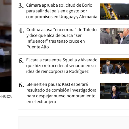
Cámara aprueba solicitud de Boric
3
.
para salir del país en agosto por
compromisos en Uruguay y Alemania
Codina acusa “encerrona” de Toledo
4
.
y dice que alcalde busca “ser
influencer” tras tenso cruce en
Puente Alto
El cara a cara entre Squella y Alvarado
5
.
que hizo retroceder al senador en su
idea de reincorporar a Rodríguez
Steinert en pausa: Kast esperará
6
.
resultado de comisión investigadora
para despejar nuevo nombramiento
ANHUEZA
en el extranjero