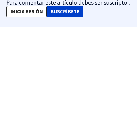
Para comentar este artículo debes ser suscriptor.
OPENS IN NEW WINDOW
INICIA SESIÓN
SUSCRÍBETE