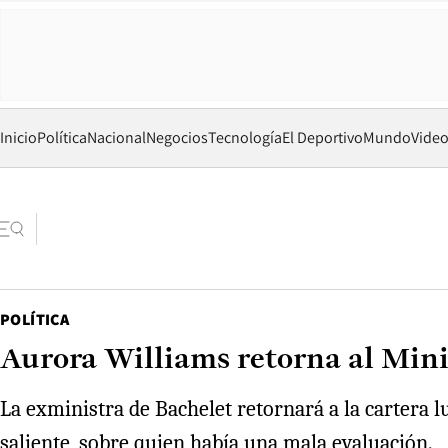
Inicio
Política
Nacional
Negocios
Tecnología
El Deportivo
Mundo
Vide
POLÍTICA
Aurora Williams retorna al Min
La exministra de Bachelet retornará a la cartera lu
saliente, sobre quien había una mala evaluación.