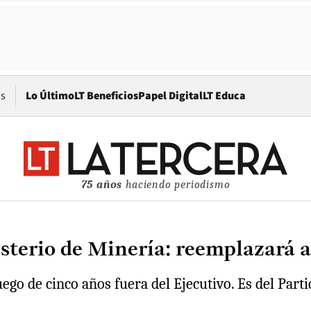
Opens in new window
os
Lo Último
LT Beneficios
Papel Digital
LT Educa
75 años
haciendo periodismo
isterio de Minería: reemplazará
ego de cinco años fuera del Ejecutivo. Es del Partid