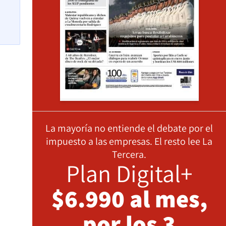
La mayoría no entiende el debate por el
impuesto a las empresas. El resto lee La
Tercera.
Plan Digital+
$6.990 al mes,
por los 3