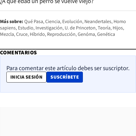
¿A qué edad un perro se vuelve viejo?
Más sobre:
Qué Pasa
Ciencia
Evolución
Neandertales
Homo
sapiens
Estudio
Investigación
U. de Princeton
Teoría
Hijos
Mezcla
Cruce
Híbrido
Reproducción
Genóma
Genética
COMENTARIOS
Para comentar este artículo debes ser suscriptor.
OPENS IN NEW WINDOW
INICIA SESIÓN
SUSCRÍBETE