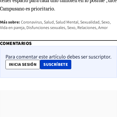
tener espacio para cada uno también en lo posible”, dice
Campusano es prioritario.
Más sobre:
Coronavirus
Salud
Salud Mental
Sexualidad
Sexo
Vida en pareja
Disfunciones sexuales
Sexo
Relaciones
Amor
COMENTARIOS
Para comentar este artículo debes ser suscriptor.
OPENS IN NEW WINDOW
INICIA SESIÓN
SUSCRÍBETE