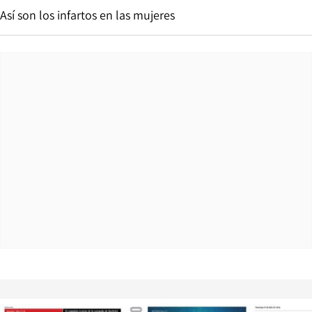
Así son los infartos en las mujeres
Opens in new window
Opens in ne