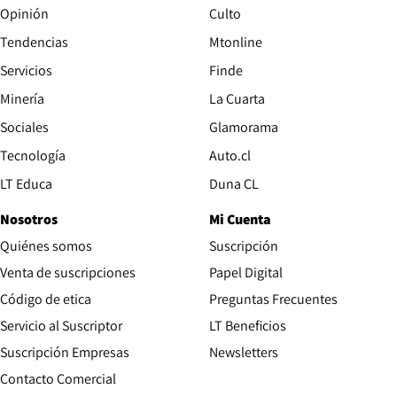
Opinión
Culto
Tendencias
Mtonline
Servicios
Finde
Opens in new window
Minería
La Cuarta
Opens in new wind
Sociales
Glamorama
Opens in new window
Tecnología
Auto.cl
Opens in new window
LT Educa
Duna CL
Nosotros
Mi Cuenta
Quiénes somos
Suscripción
Opens in new win
Venta de suscripciones
Papel Digital
Opens in new window
Código de etica
Preguntas Frecuentes
Servicio al Suscriptor
LT Beneficios
Suscripción Empresas
Newsletters
Opens in new window
Contacto Comercial